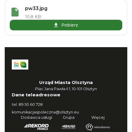
pw33.jpg
10.8 KB
Pobierz
Urząd Miasta Olsztyna
Plac Jana Pawła II 1, 10-101 Olsztyn
Dane teleadresowe
tel.
89 50 60 728
komunikacjaspoleczna@olsztyn.eu
Dostawca usługi
Grupa
Więcej