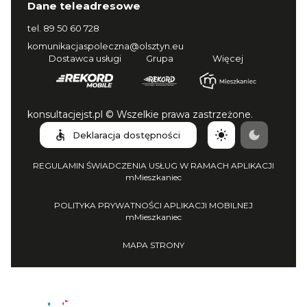
Dane teleadresowe
tel.
89 50 60 728
komunikacjaspoleczna@olsztyn.eu
Dostawca usługi
Grupa
Więcej
konsultacjejst.pl © Wszelkie prawa zastrzeżone.
Deklaracja dostępności
REGULAMIN ŚWIADCZENIA USŁUG W RAMACH APLIKACJI
mMieszkaniec
POLITYKA PRYWATNOŚCI APLIKACJI MOBILNEJ
mMieszkaniec
MAPA STRONY