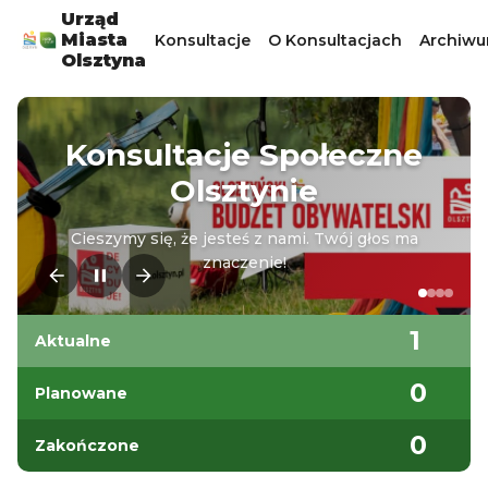
Urząd
Miasta
Konsultacje
O Konsultacjach
Archiw
Olsztyna
Konsultacje Społeczne
Olsztynie
Cieszymy się, że jesteś z nami. Twój głos ma
znaczenie!
1
Aktualne
0
Planowane
0
Zakończone