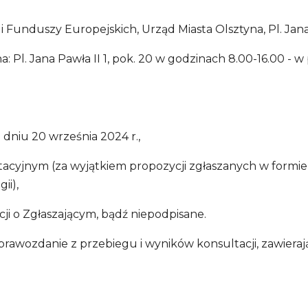
i Funduszy Europejskich, Urząd Miasta Olsztyna, Pl. Jana P
a: Pl. Jana Pawła II 1, pok. 20 w godzinach 8.00-16.00 - 
 dniu 20 września 2024 r.,
ltacyjnym (za wyjątkiem propozycji zgłaszanych w formi
ii),
ji o Zgłaszającym, bądź niepodpisane.
prawozdanie z przebiegu i wyników konsultacji, zawiera