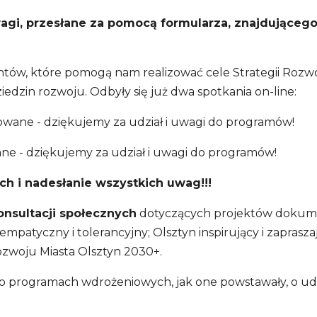
i, przesłane za pomocą formularza, znajdującego s
tów, które pomogą nam realizować cele Strategii Rozwo
edzin rozwoju. Odbyły się już dwa spotkania on-line:
izowane - dziękujemy za udział i uwagi do programów!
wane - dziękujemy za udział i uwagi do programów!
ch i nadesłanie wszystkich uwag!!!
onsultacji społecznych
dotyczących projektów dokumen
patyczny i tolerancyjny; Olsztyn inspirujący i zaprasza
zwoju Miasta Olsztyn 2030+.
 o programach wdrożeniowych, jak one powstawały, o udz
.