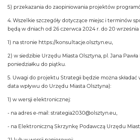
5) przekazania do zaopiniowania projektów programó
4. Wszelkie szczegóły dotyczące miejsc i terminów 
będą w dniach od 26 czerwca 2024 r. do 20 września 
1) na stronie https://konsultacje.olsztyn.eu,
2) w siedzibie Urzędu Miasta Olsztyna, pl. Jana Pawła I
poniedziałku do piątku.
5. Uwagi do projektu Strategii będzie można składać
data wpływu do Urzędu Miasta Olsztyna):
1) w wersji elektronicznej:
- na adres e-mail:
strategia2030@olsztyn.eu
,
- na Elektroniczną Skrzynkę Podawczą Urzędu Miasta
2) lub w wersji papierowej: