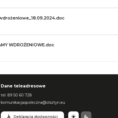
 wdrożeniowe_18.09.2024.doc
OGRAMY WDROŻENIOWE.doc
Dane teleadresowe
tel.
89 50 60 728
komunikacjaspoleczna@olsztyn.eu
Deklaracja dostępności