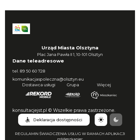
Urząd Miasta Olsztyna
Plac Jana Pawła II 1, 10-101 Olsztyn
Dane teleadresowe
tel.
89 50 60 728
komunikacjaspoleczna@olsztyn.eu
Dostawca usługi
Grupa
Więcej
konsultacjejst.pl © Wszelkie prawa zastrzeżone.
Deklaracja dostępności
REGULAMIN ŚWIADCZENIA USŁUG W RAMACH APLIKACJI
mMieszkaniec