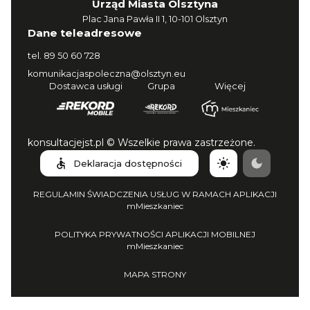
Urząd Miasta Olsztyna
Plac Jana Pawła II 1, 10-101 Olsztyn
Dane teleadresowe
tel.
89 50 60 728
komunikacjaspoleczna@olsztyn.eu
Dostawca usługi
Grupa
Więcej
konsultacjejst.pl © Wszelkie prawa zastrzeżone.
Deklaracja dostępności
REGULAMIN ŚWIADCZENIA USŁUG W RAMACH APLIKACJI
mMieszkaniec
POLITYKA PRYWATNOŚCI APLIKACJI MOBILNEJ
mMieszkaniec
MAPA STRONY